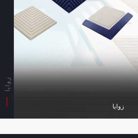
زوايا
زوايا