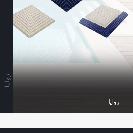
زوايا
زوايا